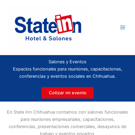
Ir
al
contenido
Salones y Eventos
Espacios funcionales para reuniones, capacitaciones,
conferencias y eventos sociales en Chihuahua.
Cotizar mi evento
En State Inn Chihuahua contamos con salones funcionales
para reuniones empresariales, capacitaciones,
conferencias, presentaciones comerciales, desayunos de
trabajo y eventos privados.